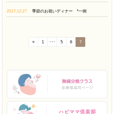
2017.12.27
季節のお祝いディナー *一例
«
1
･･･
5
6
7