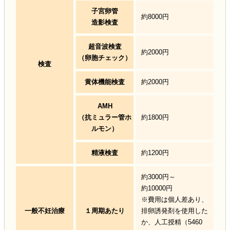
子宮卵管
約8000円
造影検査
超音波検査
約2000円
（卵胞チェック）
検査
黄体機能検査
約2000円
AMH
（抗ミュラー管ホ
約1800円
ルモン）
精液検査
約1200円
約3000円～
約10000円
※費用は個人差あり、
一般不妊治療
１周期あたり
排卵誘発剤を使用した
か、人工授精（5460